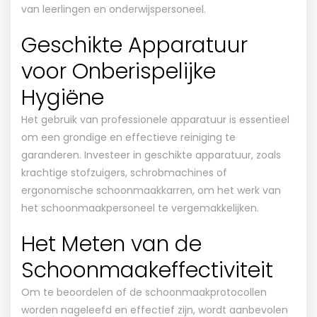
van leerlingen en onderwijspersoneel.
Geschikte Apparatuur
voor Onberispelijke
Hygiëne
Het gebruik van professionele apparatuur is essentieel
om een grondige en effectieve reiniging te
garanderen. Investeer in geschikte apparatuur, zoals
krachtige stofzuigers, schrobmachines of
ergonomische schoonmaakkarren, om het werk van
het schoonmaakpersoneel te vergemakkelijken.
Het Meten van de
Schoonmaakeffectiviteit
Om te beoordelen of de schoonmaakprotocollen
worden nageleefd en effectief zijn, wordt aanbevolen