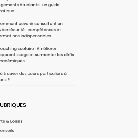
ogements étudiants : un guide
ratique
omment devenir consultant en
ybersécurité : compétences et
ormations indispensables
oaching scolaire : Améliorer
’apprentissage et surmonter les défis
cadémiques
ù trouver des cours particuliers à
aris ?
UBRIQUES
rts & Loisirs
onseils