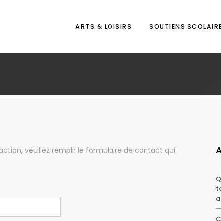
ARTS & LOISIRS
SOUTIENS SCOLAIR
A
tion, veuillez remplir le formulaire de contact qui
Q
t
a
C